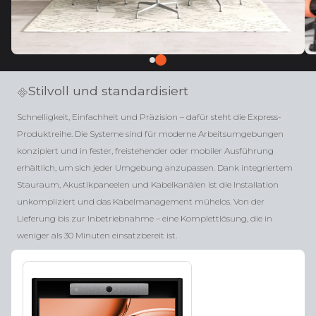
Stilvoll und standardisiert
Schnelligkeit, Einfachheit und Präzision – dafür steht die Express-
Produktreihe. Die Systeme sind für moderne Arbeitsumgebungen
konzipiert und in fester, freistehender oder mobiler Ausführung
erhältlich, um sich jeder Umgebung anzupassen. Dank integriertem
Stauraum, Akustikpaneelen und Kabelkanälen ist die Installation
unkompliziert und das Kabelmanagement mühelos. Von der
Lieferung bis zur Inbetriebnahme – eine Komplettlösung, die in
weniger als 30 Minuten einsatzbereit ist.