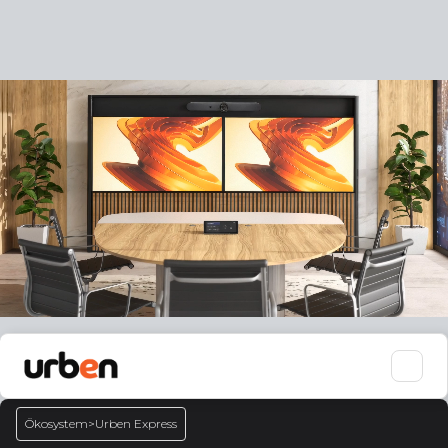
Ökosystem
>
Urben Express