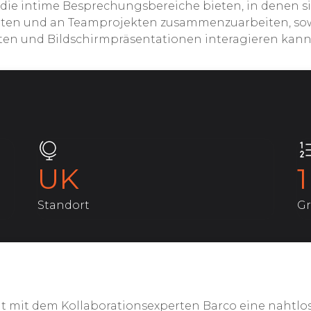
 die intime Besprechungsbereiche bieten, in denen s
en und an Teamprojekten zusammenzuarbeiten, sowie
ten und Bildschirmpräsentationen interagieren kann
UK
1
Standort
Gr
 mit dem Kollaborationsexperten Barco eine nahtlos