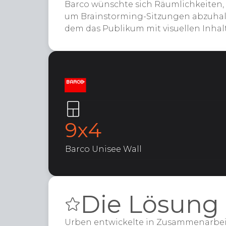
Barco wünschte sich Räumlichkeiten,
um Brainstorming-Sitzungen abzuhalt
dem das Publikum mit visuellen Inhal
9x4
Barco Unisee Wall
Die Lösung
Urben entwickelte in Zusammenarbeit