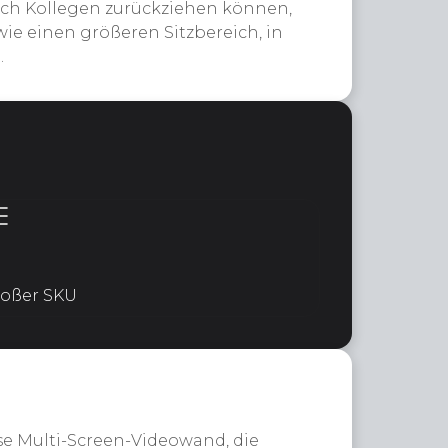
ich Kollegen zurückziehen können,
 einen größeren Sitzbereich, in
.
oßer SKU
e Multi-Screen-Videowand, die